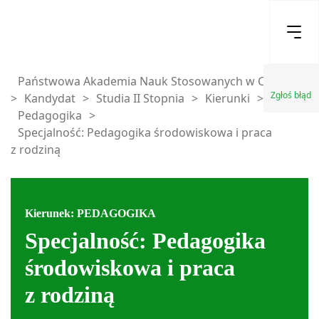
Państwowa Akademia Nauk Stosowanych w Chełmie
Zgłoś błąd
>
Kandydat
>
Studia II Stopnia
>
Kierunki
>
Pedagogika
>
Specjalność: Pedagogika środowiskowa i praca
z rodziną
Kierunek: PEDAGOGIKA
Specjalność: Pedagogika
środowiskowa i praca
z rodziną