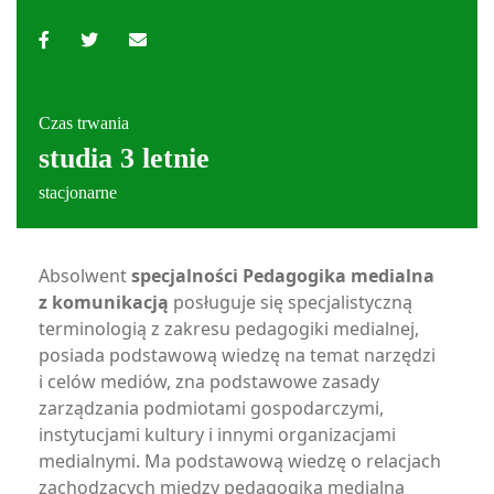
Czas trwania
studia 3 letnie
stacjonarne
Absolwent
specjalności Pedagogika medialna
z komunikacją
posługuje się specjalistyczną
terminologią z zakresu pedagogiki medialnej,
posiada podstawową wiedzę na temat narzędzi
i celów mediów, zna podstawowe zasady
zarządzania podmiotami gospodarczymi,
instytucjami kultury i innymi organizacjami
medialnymi. Ma podstawową wiedzę o relacjach
zachodzących między pedagogiką medialną