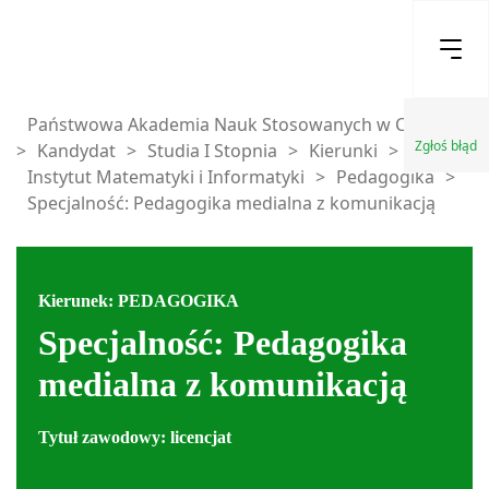
Państwowa Akademia Nauk Stosowanych w Chełmie
Zgłoś błąd
>
Kandydat
>
Studia I Stopnia
>
Kierunki
>
Instytut Matematyki i Informatyki
>
Pedagogika
>
Specjalność: Pedagogika medialna z komunikacją
Kierunek: PEDAGOGIKA
Specjalność: Pedagogika
medialna z komunikacją
Tytuł zawodowy: licencjat