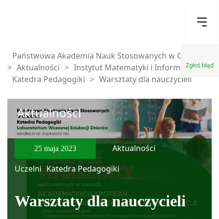
Państwowa Akademia Nauk Stosowanych w Chełmie
Zgłoś błąd
>
Aktualności
>
Instytut Matematyki i Informatyki
>
Katedra Pedagogiki
>
Warsztaty dla nauczycieli
Aktualności
Aktualności
25 maja 2023
Uczelni
Katedra Pedagogiki
Warsztaty dla nauczycieli