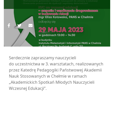
Serdecznie zapraszamy nauczycieli
do uczestnictwa w 3. warsztatach, realizowanych
przez Katedrę Pedagogiki Państwowej Akademii
Nauk Stosowanych w Chełmie w ramach
„Akademickich Spotkań Młodych Nauczycieli
Wczesnej Edukacji”.