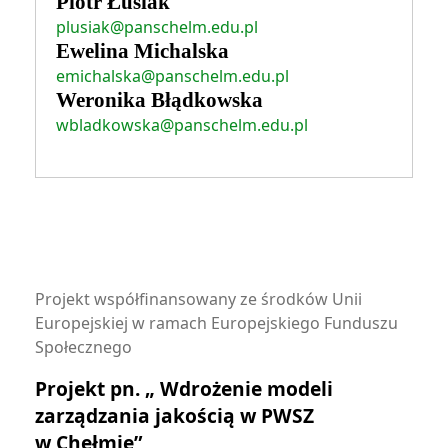
Piotr Łusiak
plusiak@panschelm.edu.pl
Ewelina Michalska
emichalska@panschelm.edu.pl
Weronika Błądkowska
wbladkowska@panschelm.edu.pl
Projekt współfinansowany ze środków Unii
Europejskiej w ramach Europejskiego Funduszu
Społecznego
Projekt pn. „ Wdrożenie modeli
zarządzania jakością w PWSZ
w Chełmie”