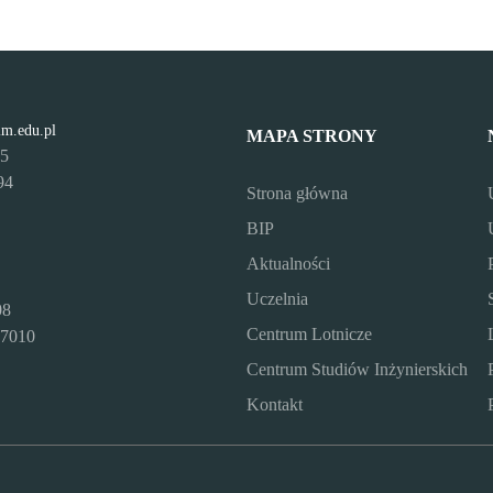
lm.edu.pl
MAPA STRONY
95
94
Strona główna
BIP
Aktualności
Uczelnia
08
Centrum Lotnicze
7010
Centrum Studiów Inżynierskich
Kontakt