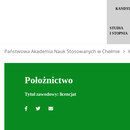
KANDY
STUDIA
I STOPNIA
Państwowa Akademia Nauk Stosowanych w Chełmie
>
Położnictwo
Tytuł zawodowy: licencjat