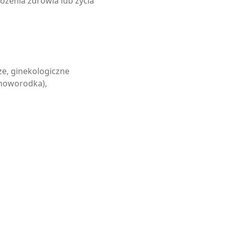
ożenia zdrowia lub życia
ze, ginekologiczne
i noworodka),