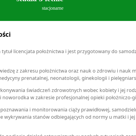
stacjonarne
ości
tytuł licencjata położnictwa i jest przygotowany do samo
 wiedzę z zakresu położnictwa oraz nauk o zdrowiu i nauk 
edycyny prenatalnej, neonatologii, ginekologii i pielęgniar
konywania świadczeń zdrowotnych wobec kobiety i jej rodzi
 i noworodka w zakresie profesjonalnej opieki położniczo-g
poznawania i monitorowania ciąży prawidłowej, samodziel
kże wykrywania stanów odbiegających od normy u matki i jej 