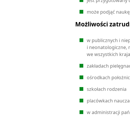
jest przygotowany d
może podjąć naukę n
Możliwości zatrud
w publicznych i nie
i neonatologiczne, 
we wszystkich kraja
zakładach pielęgna
ośrodkach położnic
szkołach rodzenia
placówkach naucza
w administracji pa