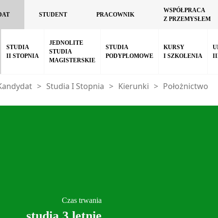
WSPÓŁPRACA
DAT
STUDENT
PRACOWNIK
Z PRZEMYSŁEM
JEDNOLITE
STUDIA
STUDIA
KURSY
U
STUDIA
II STOPNIA
PODYPLOMOWE
I SZKOLENIA
I
MAGISTERSKIE
Kandydat
>
Studia I Stopnia
>
Kierunki
>
Położnictwo
Czas trwania
studia 3 letnie