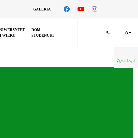
GALERIA
NIWERSYTET
DOM
A-
A+
II WIEKU
STUDENCKI
Zgłoś błąd