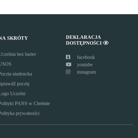
DEKLARACJA
NA SKRÓTY
DOSTĘPNOŚCI
Uczelnia bez barier
facebook
USOS
youtube
instagram
Poczta studencka
Sprawdź pocztę
Logo Uczelni
Polityki PANS w Chełmie
Polityka prywatności