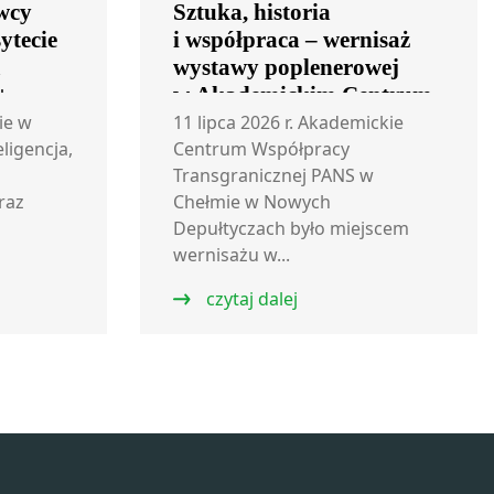
wcy
Sztuka, historia
ytecie
i współpraca – wernisaż
m
wystawy poplenerowej
+
w Akademickim Centrum
Współpracy
ie w
11 lipca 2026 r. Akademickie
eligencja,
Transgranicznej
Centrum Współpracy
Transgranicznej PANS w
raz
Chełmie w Nowych
Depułtyczach było miejscem
wernisażu w...
czytaj dalej