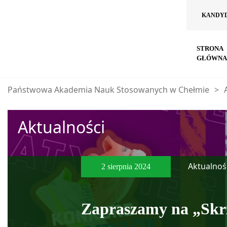
KANDY
STRONA
GŁÓWNA
Państwowa Akademia Nauk Stosowanych w Chełmie
>
Aktualności
Aktualnoś
2 sierpnia 2024
Zapraszamy na „Skr