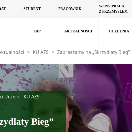
WSPÓŁPRACA
DAT
STUDENT
PRACOWNIK
Z PRZEMYSŁEM
BIP
AKTUALNOŚCI
UCZELNIA
Aktualności
>
KU AZS
>
Zapraszamy na „Skrzydlaty Bieg”
ci Uczelni
KU AZS
zydlaty Bieg”