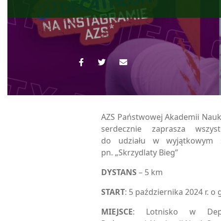
AZS Państwowej Akademii Nauk
serdecznie zaprasza wszyst
do udziału w wyjątkowym 
pn. „Skrzydlaty Bieg”
DYSTANS
– 5 km
START
: 5 października 2024 r. o 
MIEJSCE
: Lotnisko w Depu