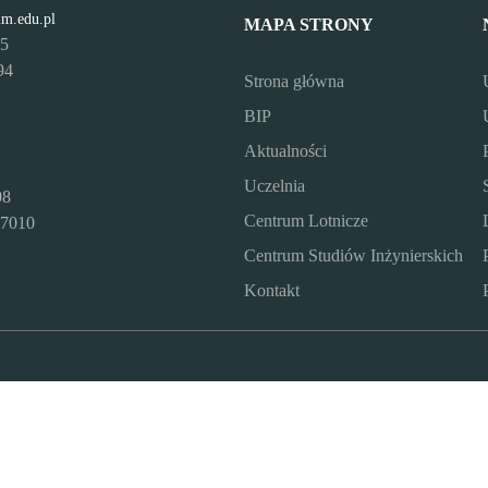
lm.edu.pl
MAPA STRONY
95
94
Strona główna
BIP
Aktualności
Uczelnia
08
Centrum Lotnicze
7010
Centrum Studiów Inżynierskich
Kontakt