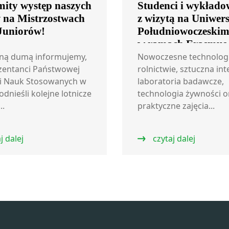
ity występ naszych
Studenci i wykłado
w na Mistrzostwach
z wizytą na Uniwers
 Juniorów!
Południowoczeski
w ramach Erasmus
ną dumą informujemy,
Nowoczesne technolog
zentanci Państwowej
rolnictwie, sztuczna int
i Nauk Stosowanych w
laboratoria badawcze,
odnieśli kolejne lotnicze
technologia żywności o
..
praktyczne zajęcia...
j dalej
czytaj dalej