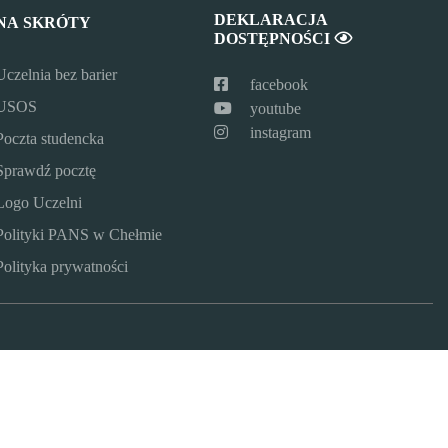
DEKLARACJA
NA SKRÓTY
DOSTĘPNOŚCI
Uczelnia bez barier
facebook
USOS
youtube
instagram
Poczta studencka
Sprawdź pocztę
Logo Uczelni
Polityki PANS w Chełmie
Polityka prywatności