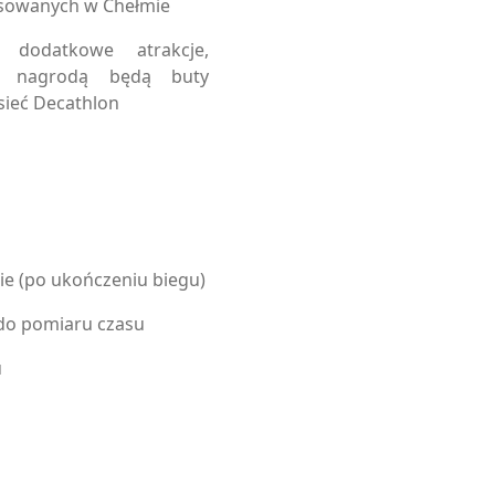
sowanych w Chełmie
dodatkowe atrakcje,
 nagrodą będą buty
sieć Decathlon
e (po ukończeniu biegu)
do pomiaru czasu
u