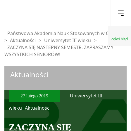
Państwowa Akademia Nauk Stosowanych w Chełmie
Zgłoś błąd
>
Aktualności
>
Uniwersytet III wieku
>
ZACZYNA SIĘ NASTEPNY SEMESTR. ZAPRASZAMY
WSZYSTKICH SENIORÓW!
Aktualności
Uniwersytet III
27 lutego 2019
wieku
Aktualności
ZACZYNA SIĘ