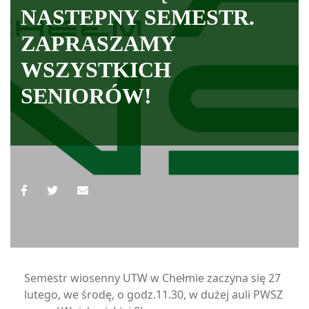
NASTEPNY SEMESTR.
ZAPRASZAMY
WSZYSTKICH
SENIORÓW!
Semestr wiosenny UTW w Chełmie zaczyna się 27
lutego, we środę, o godz.11.30, w dużej auli PWSZ