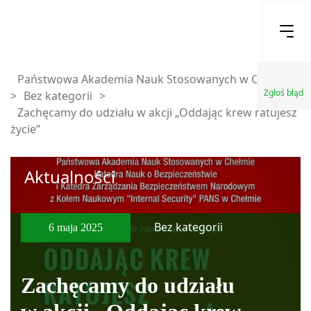
Państwowa Akademia Nauk Stosowanych w Chełmie
Zgłoś błąd
>
Bez kategorii
>
Zachęcamy do udziału w akcji „Oddając krew ratujesz
życie”
Aktualności
Bez kategorii
6 maja 2025
Zachęcamy do udziału