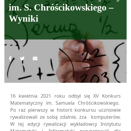
im. S. Chróścikowskiego –
Wyniki
16 kwietnia 2021 roku odbył się XV Konkurs
Matematyczny im. Samuela Chróścikowskiego.
Po raz pierwszy w historii konkursu uczniowie
rywalizowali ze sobą zdalnie, zza komputerów.
W tej edycji rywalizacji wykładowcy Instytutu