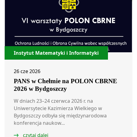
Instytut Matematyki i Informatyki
26 cze 2026
PANS w Chełmie na POLON CBRNE
2026 w Bydgoszczy
W dniach 23–24 czerwca 2026 r. na
Uniwersytecie Kazimierza Wielkiego w
Bydgoszczy odbyła się międzynarodowa
konferencja naukow...
czytaj dalej