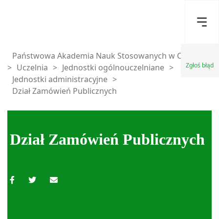
Państwowa Akademia Nauk Stosowanych w Chełmie
Zgłoś błąd
>
Uczelnia
>
Jednostki ogólnouczelniane
>
Jednostki administracyjne
>
Dział Zamówień Publicznych
Dział Zamówień Publicznych