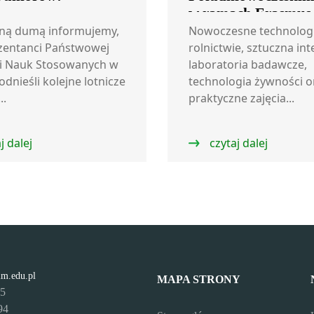
w ramach Erasmus
ną dumą informujemy,
Nowoczesne technolog
zentanci Państwowej
rolnictwie, sztuczna int
i Nauk Stosowanych w
laboratoria badawcze,
odnieśli kolejne lotnicze
technologia żywności o
..
praktyczne zajęcia...
j dalej
czytaj dalej
lm.edu.pl
MAPA STRONY
95
94