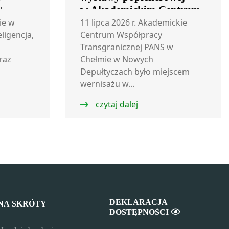
+
w Akademickim Centrum
Współpracy
ie w
11 lipca 2026 r. Akademickie
eligencja,
Transgranicznej
Centrum Współpracy
Transgranicznej PANS w
raz
Chełmie w Nowych
Depułtyczach było miejscem
wernisażu w...
czytaj dalej
DEKLARACJA
NA SKRÓTY
DOSTĘPNOŚCI