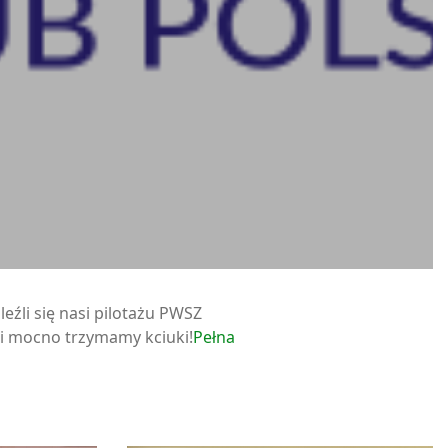
źli się nasi pilotażu PWSZ
 i mocno trzymamy kciuki!
Pełna