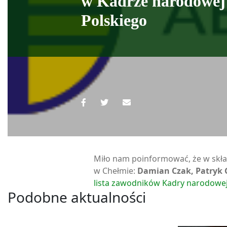
w Kadrze narodowej
Polskiego
Miło nam poinformować, że w skład
w Chełmie:
Damian Czak, Patryk G
lista zawodników Kadry narodowej
Podobne aktualności