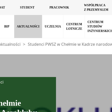
WSPÓŁPRACA
DAT
STUDENT
PRACOWNIK
Z PRZEMYSŁEM
CENTRUM
CENTRUM
BIP
AKTUALNOŚCI
UCZELNIA
STUDIÓW
LOTNICZE
INŻYNIERSKIC
Aktualności
>
Studenci PWSZ w Chełmie w Kadrze narodow
ci
hełmie