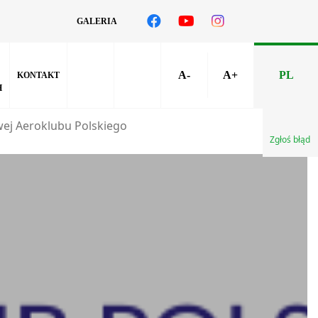
GALERIA
A-
A+
PL
KONTAKT
H
ej Aeroklubu Polskiego
Zgłoś błąd