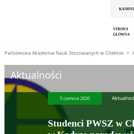
KANDY
STRONA
GŁÓWNA
Państwowa Akademia Nauk Stosowanych w Chełmie
>
Aktualności
Aktualnoś
5 czerwca 2020
Studenci PWSZ w C