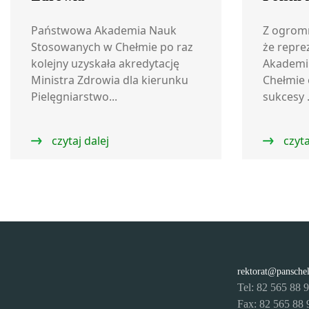
Państwowa Akademia Nauk
Z ogrom
Stosowanych w Chełmie po raz
że repre
kolejny uzyskała akredytację
Akademi
Ministra Zdrowia dla kierunku
Chełmie 
Pielęgniarstwo...
sukcesy .
czytaj dalej
czyta
rektorat@pansche
Tel: 82 565 88 
Fax: 82 565 88 