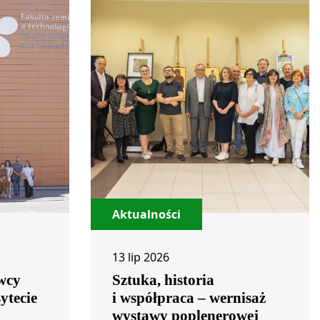
Aktualności
13 lip 2026
wcy
Sztuka, historia
ytecie
i współpraca – wernisaż
m
wystawy poplenerowej