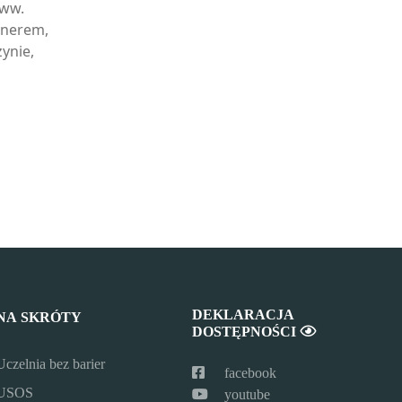
 ww.
tnerem,
ynie,
DEKLARACJA
NA SKRÓTY
DOSTĘPNOŚCI
Uczelnia bez barier
facebook
USOS
youtube