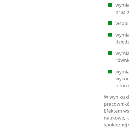
wymia
oraz 
wspól
wymia
dziedz
wymia
równi
wymia
wykor
infor
W wyniku d
pracownikó
Efektem ws
naukowe, kt
społecznej