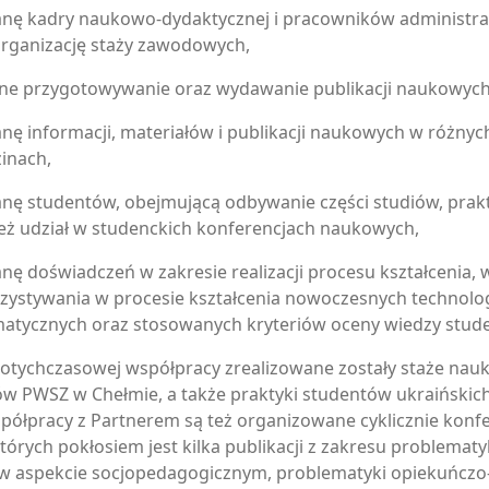
nę kadry naukowo-dydaktycznej i pracowników administra
organizację staży zawodowych,
ne przygotowywanie oraz wydawanie publikacji naukowych
nę informacji, materiałów i publikacji naukowych w różnyc
inach,
nę studentów, obejmującą odbywanie części studiów, prakt
eż udział w studenckich konferencjach naukowych,
nę doświadczeń w zakresie realizacji procesu kształcenia, 
zystywania w procesie kształcenia nowoczesnych technolog
matycznych oraz stosowanych kryteriów oceny wiedzy stud
otychczasowej współpracy zrealizowane zostały staże na
w PWSZ w Chełmie, a także praktyki studentów ukraińskich
półpracy z Partnerem są też organizowane cyklicznie konf
órych pokłosiem jest kilka publikacji z zakresu problematy
 w aspekcie socjopedagogicznym, problematyki opiekuńczo