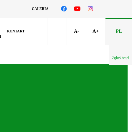
GALERIA
A-
A+
PL
KONTAKT
H
Zgłoś błąd