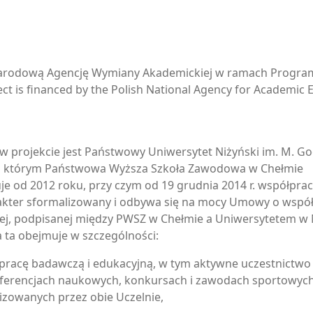
Narodową Agencję Wymiany Akademickiej w ramach Program
ect is financed by the Polish National Agency for Academic 
w projekcie jest Państwowy Uniwersytet Niżyński im. M. G
 z którym Państwowa Wyższa Szkoła Zawodowa w Chełmie
e od 2012 roku, przy czym od 19 grudnia 2014 r. współpra
akter sformalizowany i odbywa się na mocy Umowy o wspó
ej, podpisanej między PWSZ w Chełmie a Uniwersytetem w N
 ta obejmuje w szczególności:
pracę badawczą i edukacyjną, w tym aktywne uczestnictwo
ferencjach naukowych, konkursach i zawodach sportowyc
izowanych przez obie Uczelnie,