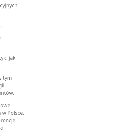
cyjnych
,
h
yk, jak
w tym
ii
entów.
ukowe
 w Polsce.
erencje
ki
-