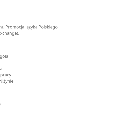
u Promocja Języka Polskiego
Exchange).
ogola
ca
łpracy
iżynie.
h