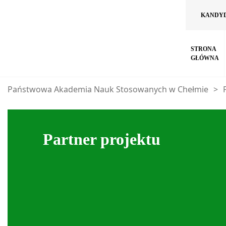
KANDY
STRONA
GŁÓWNA
Państwowa Akademia Nauk Stosowanych w Chełmie
>
Partner projektu