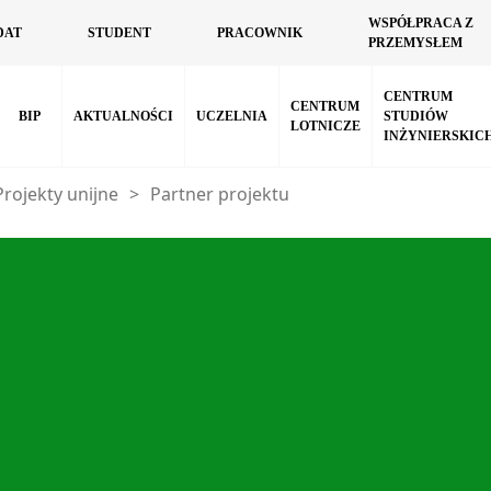
WSPÓŁPRACA Z
DAT
STUDENT
PRACOWNIK
PRZEMYSŁEM
CENTRUM
CENTRUM
BIP
AKTUALNOŚCI
UCZELNIA
STUDIÓW
LOTNICZE
INŻYNIERSKIC
Projekty unijne
>
Partner projektu