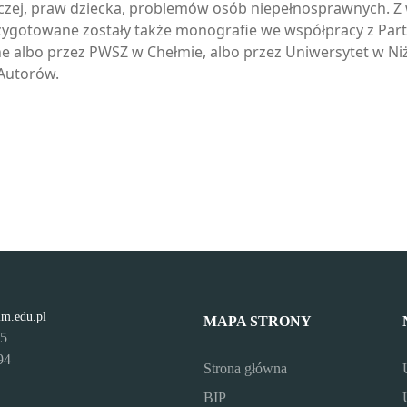
ej, praw dziecka, problemów osób niepełnosprawnych. Z
zygotowane zostały także monografie we współpracy z Par
e albo przez PWSZ w Chełmie, albo przez Uniwersytet w Niż
 Autorów.
lm.edu.pl
MAPA STRONY
95
94
Strona główna
BIP