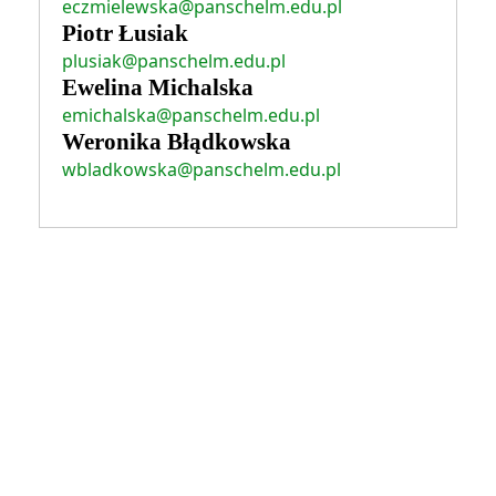
eczmielewska@panschelm.edu.pl
Piotr Łusiak
plusiak@panschelm.edu.pl
Ewelina Michalska
emichalska@panschelm.edu.pl
Weronika Błądkowska
wbladkowska@panschelm.edu.pl