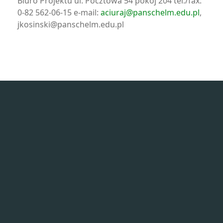
Biuro Projektu ul. Pocztowa 54 pokój 204 tel./fax:
0-82 562-06-15 e-mail:
aciuraj@panschelm.edu.pl
,
jkosinski@panschelm.edu.pl