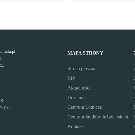
lm.edu.pl
MAPA STRONY
95
94
Strona główna
BIP
Aktualności
Uczelnia
08
Centrum Lotnicze
7010
Centrum Studiów Inżynierskich
Kontakt