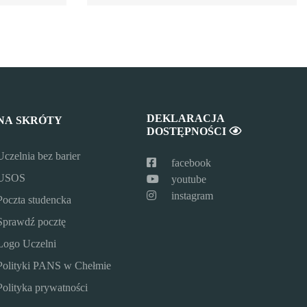
DEKLARACJA
NA SKRÓTY
DOSTĘPNOŚCI
Uczelnia bez barier
facebook
USOS
youtube
instagram
Poczta studencka
Sprawdź pocztę
Logo Uczelni
Polityki PANS w Chełmie
Polityka prywatności