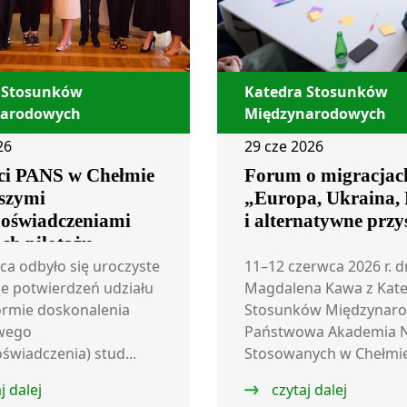
 Stosunków
Katedra Stosunków
narodowych
Międzynarodowych
26
29 cze 2026
ci PANS w Chełmie
Forum o migracjac
wszymi
„Europa, Ukraina, 
oświadczeniami
i alternatywne przy
ch pilotażu
owanego
ca odbyło się uroczyste
11–12 czerwca 2026 r. d
ytutem Badań
e potwierdzeń udziału
Magdalena Kawa z Kat
formie doskonalenia
Stosunków Międzynar
yjnych
wego
Państwowa Akademia 
świadczenia) stud...
Stosowanych w Chełmie 
j dalej
czytaj dalej