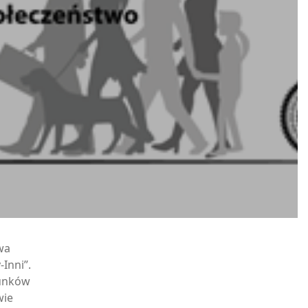
wa
Inni”.
sunków
wie