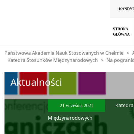
KANDY
STRONA
GŁÓWNA
Państwowa Akademia Nauk Stosowanych w Chełmie
>
Katedra Stosunków Międzynarodowych
>
Na pogranic
Aktualności
Katedra
21 września 2021
Międzynarodowych