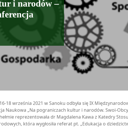
tur i narodów –
ferencja
16-18 września 2021 w Sanoku odbyła się IX Międzynarodo
ja Naukowa „Na pograniczach kultur i narodów. Swoi-Obcy-
hełmie reprezentowała dr Magdalena Kawa z Katedry Sto
odowych, która wygłosiła referat pt. „Edukacja o dziedzict