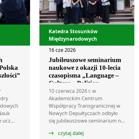
Katedra Stosunków
Międzynarodowych
16 cze 2026
h
Jubileuszowe seminarium
Polska
naukowe z okazji 10-lecia
szłości”
czasopisma „Language –
Culture – Politics:
International Journal”
r
10 czerwca 2026 r. w
edry
Akademickim Centrum
odowych
Współpracy Transgranicznej w
Nauk
Nowych Depułtyczach odbyło
ucz...
się jubileuszowe seminarium n...
czytaj dalej