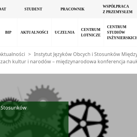
WSPÓŁPRACA
DAT
STUDENT
PRACOWNIK
Z PRZEMYSŁEM
CENTRUM
CENTRUM
BIP
AKTUALNOŚCI
UCZELNIA
STUDIÓW
LOTNICZE
INŻYNIERSKIC
Aktualności
>
Instytut Języków Obcych i Stosunków Międ
zach kultur i narodów – międzynarodowa konferencja na
 Stosunków