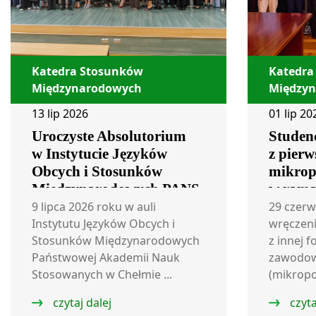
Katedra Stosunków
Katedra
Międzynarodowych
Między
13 lip 2026
01 lip 20
Uroczyste Absolutorium
Studen
w Instytucie Języków
z pier
Obcych i Stosunków
mikrop
Międzynarodowych PANS
w rama
w Chełmie
realiz
9 lipca 2026 roku w auli
29 czerw
Instytutu Języków Obcych i
z Inst
wręczeni
Stosunków Międzynarodowych
z innej 
Edukac
Państwowej Akademii Nauk
zawodo
Stosowanych w Chełmie ...
(mikropo
czytaj dalej
czyta