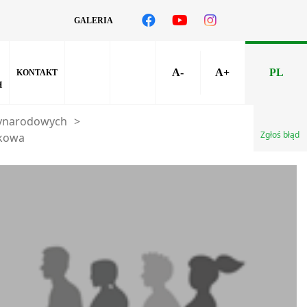
GALERIA
A-
A+
PL
KONTAKT
H
zynarodowych
>
Zgłoś błąd
ukowa