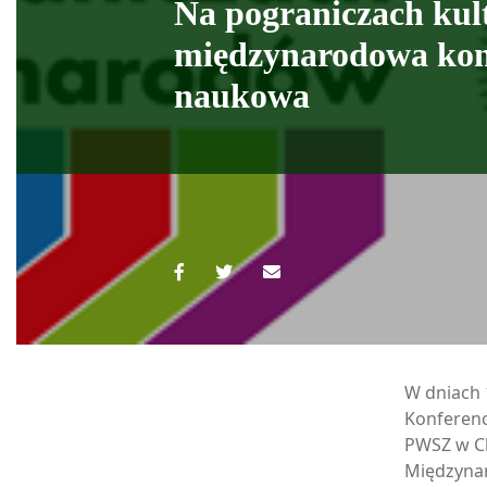
Na pograniczach kul
międzynarodowa kon
naukowa
W dniach 
Konferenc
PWSZ w C
Międzynar