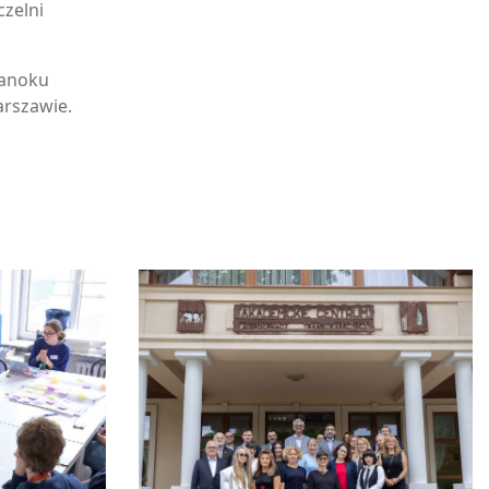
czelni
Sanoku
arszawie.