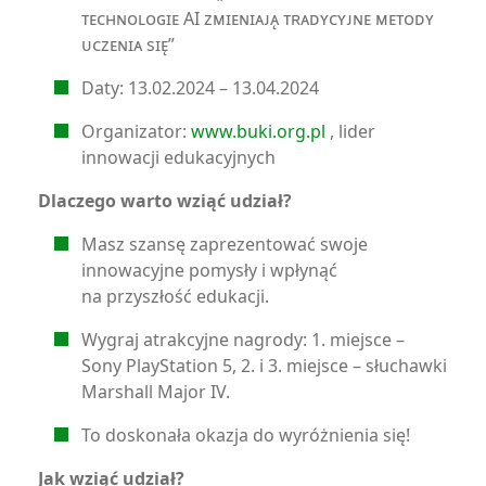
ᴛᴇᴄʜɴᴏʟᴏɢɪᴇ AI ᴢᴍɪᴇɴɪᴀᴊᴀ̨ ᴛʀᴀᴅʏᴄʏᴊɴᴇ ᴍᴇᴛᴏᴅʏ
ᴜᴄᴢᴇɴɪᴀ sɪᴇ̨”
Daty: 13.02.2024 – 13.04.2024
Organizator:
www.buki.org.pl
, lider
innowacji edukacyjnych
Dlaczego warto wziąć udział?
Masz szansę zaprezentować swoje
innowacyjne pomysły i wpłynąć
na przyszłość edukacji.
Wygraj atrakcyjne nagrody: 1. miejsce –
Sony PlayStation 5, 2. i 3. miejsce – słuchawki
Marshall Major IV.
To doskonała okazja do wyróżnienia się!
Jak wziąć udział?