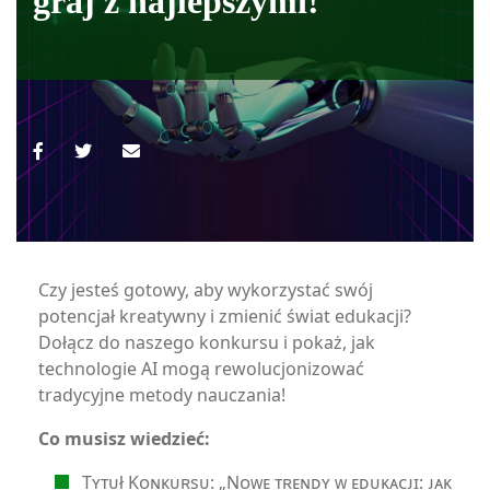
graj z najlepszymi!
Czy jesteś gotowy, aby wykorzystać swój
potencjał kreatywny i zmienić świat edukacji?
Dołącz do naszego konkursu i pokaż, jak
technologie AI mogą rewolucjonizować
tradycyjne metody nauczania!
Co musisz wiedzieć:
Tʏᴛᴜł Kᴏɴᴋᴜʀsᴜ: „Nᴏᴡᴇ ᴛʀᴇɴᴅʏ ᴡ ᴇᴅᴜᴋᴀᴄᴊɪ: ᴊᴀᴋ