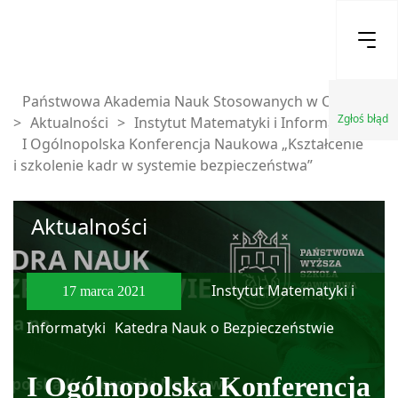
Państwowa Akademia Nauk Stosowanych w Chełmie
Zgłoś błąd
>
Aktualności
>
Instytut Matematyki i Informatyki
>
I Ogólnopolska Konferencja Naukowa „Kształcenie
i szkolenie kadr w systemie bezpieczeństwa”
Aktualności
Instytut Matematyki i
17 marca 2021
Informatyki
Katedra Nauk o Bezpieczeństwie
I Ogólnopolska Konferencja