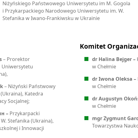
Niżyńskiego Państwowego Uniwersytetu im M. Gogola
i Przykarpackiego Narodowego Uniwersytetu im. W.
Stefanika w Iwano-Frankiwsku w Ukrainie
Komitet Organiza
ts
– Prorektor
dr Halina Bejger –
 Uniwersytetu
w Chełmie
na),
dr Iwona Oleksa –
uk
– Niżyński Państwowy
w Chełmie
(Ukraina), Katedra
dr Augustyn Okoń
cy Socjalnej;
w Chełmie
ин –
Przykarpacki
mgr Zygmunt Gard
W. Stefanika (Ukraina),
Towarzystwa Nauk
zkolnej i Innowacji