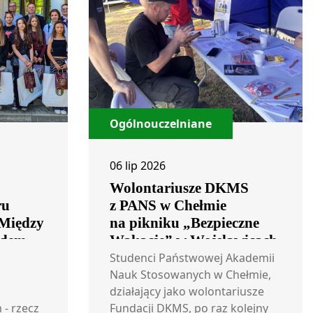
Ogólnouczelniane
06 lip 2026
Wolontariusze DKMS
ru
z PANS w Chełmie
„Między
na pikniku „Bezpieczne
dem –
Wakacje” w Wojsławicach
tołpiu”
Studenci Państwowej Akademii
Nauk Stosowanych w Chełmie,
działający jako wolontariusze
- rzecz
Fundacji DKMS, po raz kolejny