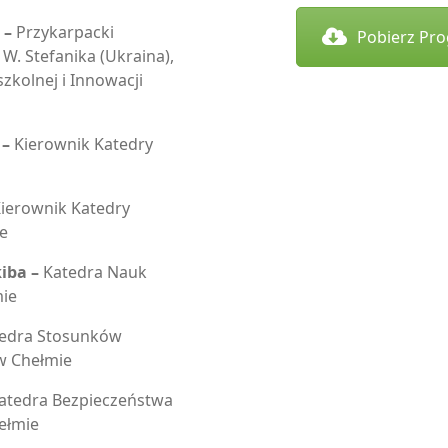
 –
Przykarpacki
Pobierz Pro
W. Stefanika (Ukraina),
zkolnej i Innowacji
 –
Kierownik Katedry
ierownik Katedry
e
iba –
Katedra Nauk
ie
edra Stosunków
w Chełmie
atedra Bezpieczeństwa
ełmie