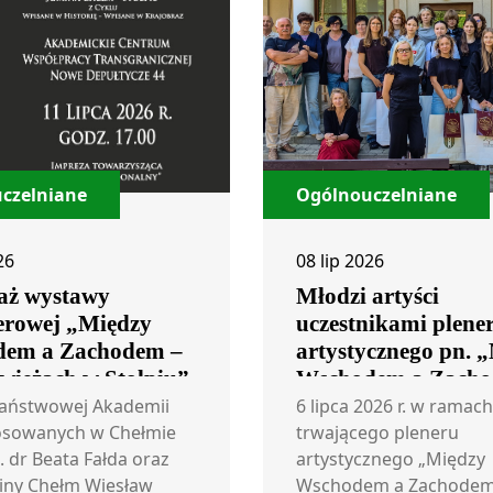
czelniane
Ogólnouczelniane
26
08 lip 2026
aż wystawy
Młodzi artyści
erowej „Między
uczestnikami plene
em a Zachodem –
artystycznego pn. 
 wieżach w Stołpiu”
Wschodem a Zacho
rzecz o wieżach w S
Państwowej Akademii
6 lipca 2026 r. w ramach
osowanych w Chełmie
trwającego pleneru
. dr Beata Fałda oraz
artystycznego „Między
iny Chełm Wiesław
Wschodem a Zachodem 