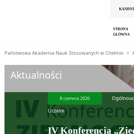
KANDY
STRONA
GŁÓWNA
Państwowa Akademia Nauk Stosowanych w Chełmie
>
Aktualności
Ogólnouc
8 czerwca 2026
Uczelni
IV Konferencja „Zje