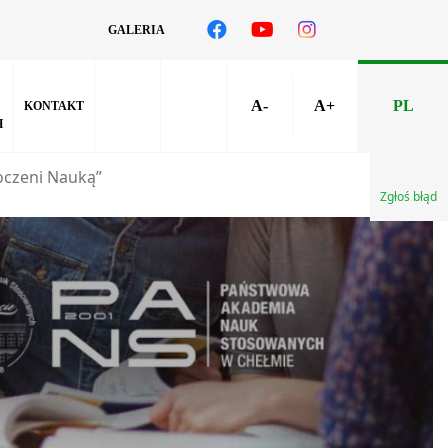
GALERIA
A-
A+
PL
KONTAKT
H
oczeni Nauką”
Zgłoś błąd