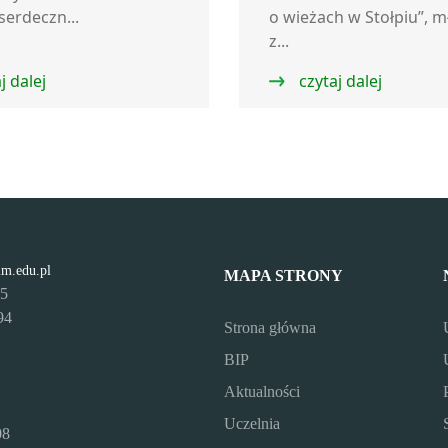
serdeczn...
o wieżach w Stołpiu”, m
z...
j dalej
czytaj dalej
lm.edu.pl
MAPA STRONY
95
94
Strona główna
BIP
Aktualności
Uczelnia
08