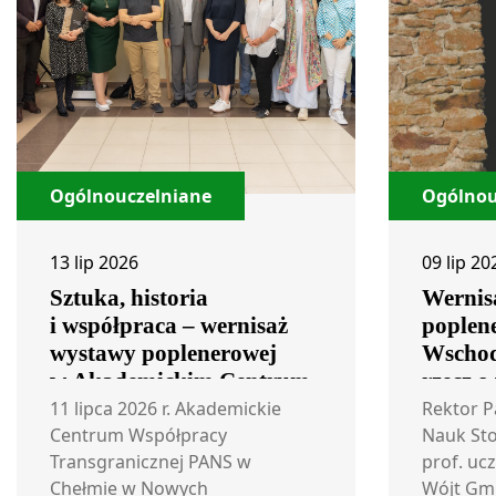
Ogólnouczelniane
Ogólnou
13 lip 2026
09 lip 20
Sztuka, historia
Wernis
i współpraca – wernisaż
poplen
wystawy poplenerowej
Wschod
w Akademickim Centrum
rzecz o
Współpracy
11 lipca 2026 r. Akademickie
Rektor 
Transgranicznej
Centrum Współpracy
Nauk St
Transgranicznej PANS w
prof. ucz
Chełmie w Nowych
Wójt Gm