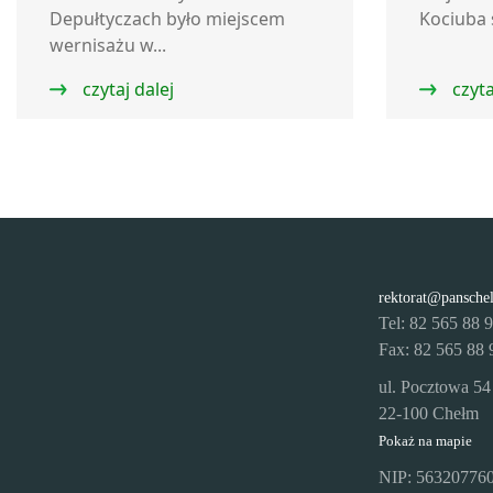
Depułtyczach było miejscem
Kociuba 
wernisażu w...
czytaj dalej
czyta
rektorat@pansche
Tel: 82 565 88 
Fax: 82 565 88 
ul. Pocztowa 54
22-100 Chełm
Pokaż na mapie
NIP: 56320776