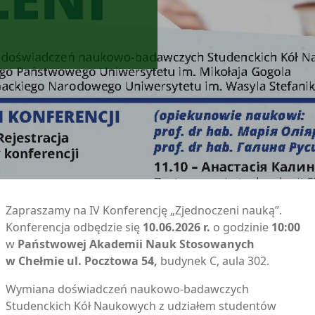
Zapraszamy na IV Konferencję „Zjednoczeni nauką”.
Konferencja odbędzie się
10.06.2026 r.
o godzinie
10:00
w
Państwowej Akademii Nauk Stosowanych
w Chełmie ul. Pocztowa 54,
budynek C, aula 302.
Wymiana doświadczeń naukowo-badawczych
Studenckich Kół Naukowych z udziałem studentów