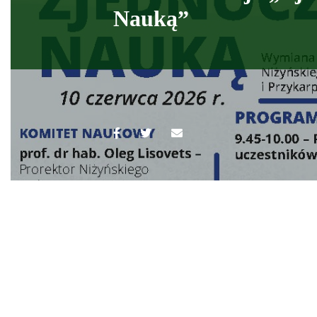
Nauką”