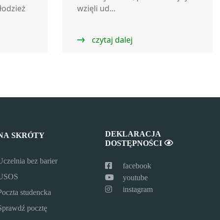
łodzież
wzięli ud...
czytaj dalej
DEKLARACJA
NA SKRÓTY
DOSTĘPNOŚCI
Uczelnia bez barier
facebook
USOS
youtube
instagram
Poczta studencka
Sprawdź pocztę