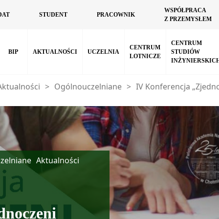
WSPÓŁPRACA
DAT
STUDENT
PRACOWNIK
Z PRZEMYSŁEM
CENTRUM
CENTRUM
BIP
AKTUALNOŚCI
UCZELNIA
STUDIÓW
LOTNICZE
INŻYNIERSKIC
Aktualności
>
Ogólnouczelniane
>
IV Konferencja „Zjedn
zelniane
Aktualności
dnoczeni