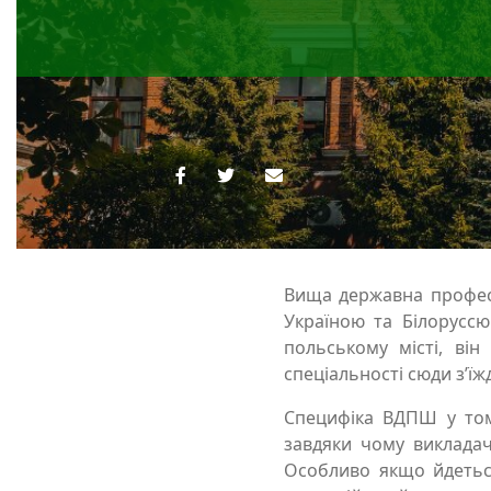
Вища державна профес
Україною та Білорусс
польському місті, він
спеціальності сюди з’їж
Специфіка ВДПШ у том
завдяки чому викладач
Особливо якщо йдеться