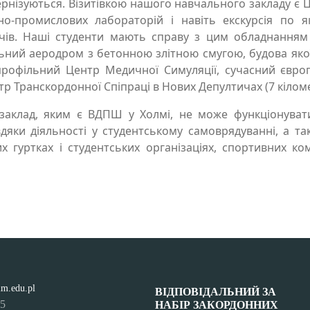
рнізуються. Візитівкою нашого навчального закладу є 
о-промислових лабораторій і навіть екскурсія по я
ачів. Наші студенти мають справу з цим обладнанням
ний аеродром з бетонною злітною смугою, будова якої 
профільний Центр Медичної Симуляції, сучасний євро
р Транскордонної Спіпраці в Нових Депултичах (7 кіломет
заклад, яким є ВДПШ у Холмі, не може функціонувати
вдяки діяльності у студентському самоврядуванні, а т
х гуртках і студентських організаціях, спортивних ком
lm.edu.pl
ВІДПОВІДАЛЬНИЙ ЗА
95
НАБІР ЗАКОРДОННИХ