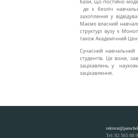
бази, що постійно моде
де є безліч навчальн
захоплення у відвідув
Маємо власний навчаль
структурі вузу є Моно
також Академічний Цент
Сучасний навчальний 
студентів. Це вони, за
зацікавлень у наукови
зацікавлення.
rektorat@pansche
Tel: 82 565 88 