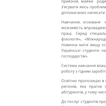
приязній, майже роди
з’ясувати якісь проблемн
допомагаємо написати 
Навчання, основане на
можливість впроваджен
праці. Серед спеціал
філологія», «Міжнарод
повинна мати вищу осві
Українські студенти н
господарстві».
Система навчання влаш
роботу з гідним заробі
Освітню пропозицію в 
регіонів, яка прагне
абітурієнтів, у тому числ
До послуг студентів пр