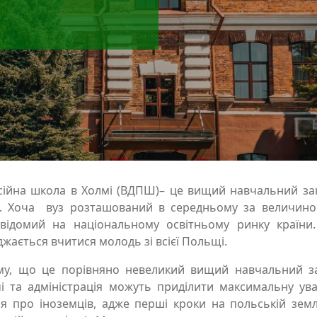
ійна школа в Холмі (ВДПШ)– це вищий навчальний зак
ю. Хочa вуз розташований в середньому за величин
 відомий на національному освітньому ринку країни
джається вчитися молодь зі всієї Польщі.
у, що це порівняно невеликий вищий навчальний зак
і та адміністрація можуть приділити максимальну ува
 про іноземців, адже перші кроки на польській земл