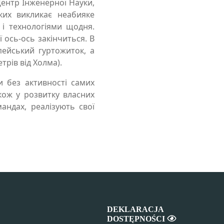
Центр Інженерної Науки,
ких викликає неабияке
 і технологіями щодня.
ось-ось закінчиться. В
пейський гуртожиток, а
рів від Холма).
 без активності самих
акож у розвитку власних
андах, реалізують свої
DEKLARACJA
DOSTĘPNOŚCI