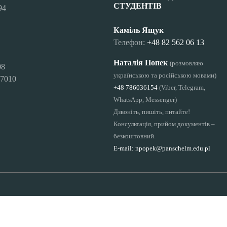
СТУДЕНТІВ
94
Каміль Ящук
Телефон:
+48 82 562 06 13
Наталія Попек
(розмовляю
08
українською та російською мовами)
7010
+48 786036154
(Viber, Telegram,
WhatsApp, Messenger)
Дзвоніть, пишіть, питайте!
Консультація, прийом документів –
безкоштовний.
E-mail:
npopek@panschelm.edu.pl