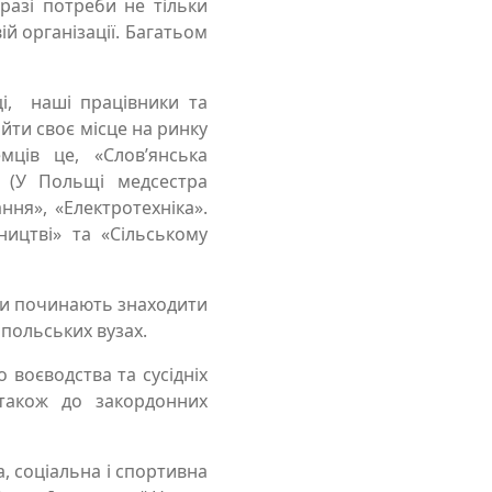
азі потреби не тільки
вій організації. Багатьом
ці, наші працівники та
ти своє місце на ринку
мців це, «Слов’янська
о» (У Польщі медсестра
ння», «Електротехніка».
ництві» та «Сільському
ти починають знаходити
 польських вузах.
воєводства та сусідніх
 також до закордонних
, соціальна і спортивна