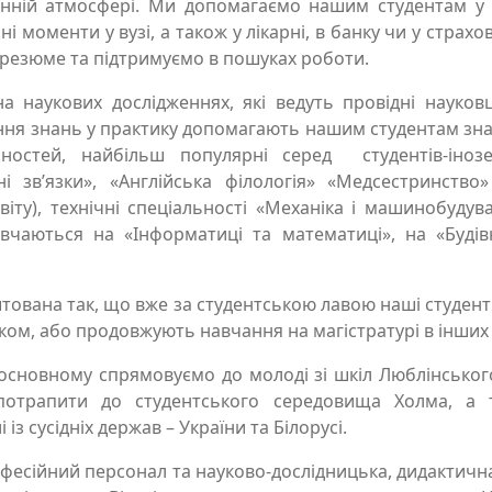
нній атмосфері. Ми допомагаємо нашим студентам у р
і моменти у вузі, а також у лікарні, в банку чи у страхо
резюме та підтримуємо в пошуках роботи.
 наукових дослідженнях, які ведуть провідні науков
ня знань у практику допомагають нашим студентам знай
ьностей, найбільш популярні серед студентів-інозе
ні зв’язки», «Англійська філологія» «Медсестринств
ту), технічні спеціальності «Механіка і машинобудува
авчаються на «Інформатиці та математиці», на «Будів
тована так, що вже за студентською лавою наші студен
тком, або продовжують навчання на магістратурі в інших
основному спрямовуємо до молоді зі шкіл Люблінського 
 потрапити до студентського середовища Холма, а
і із сусідніх держав – України та Білорусі.
офесійний персонал та науково-дослідницька, дидактична